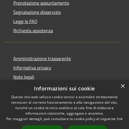
Prenotazione appuntamento
Segnalazione disservizio
Leggi le FAQ
Richiesta assistenza
Amministrazione trasparente
Informativa privacy
Note legali
×
Dichiarazione di accessibilità
Informazioni sui cookie
Questo sito web utilizza cookie tecnici e assimilati strettamente
necessari al corretto funzionamento e alla navigazione del sito,
nonché un cookie tecnico analitico al solo fine di elaborare
informazioni statistiche, aggregate e anonime.
RSS
Copyright © 2026 • Comune di
Per maggiori dettagli, può consultare la cookie policy al seguente
link
Accessibilità
Rovescala • Powered by
Privacy
Municipium
Accesso