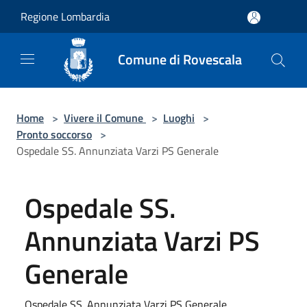
Salta al contenuto principale
Regione Lombardia
Comune di Rovescala
Home
>
Vivere il Comune
>
Luoghi
>
Pronto soccorso
>
Ospedale SS. Annunziata Varzi PS Generale
Ospedale SS.
Annunziata Varzi PS
Generale
Ospedale SS. Annunziata Varzi PS Generale