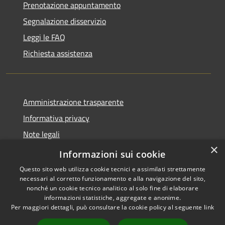
Prenotazione appuntamento
Segnalazione disservizio
Leggi le FAQ
Richiesta assistenza
Amministrazione trasparente
Informativa privacy
Note legali
×
Dichiarazione di accessibilità
Informazioni sui cookie
Questo sito web utilizza cookie tecnici e assimilati strettamente
necessari al corretto funzionamento e alla navigazione del sito,
nonché un cookie tecnico analitico al solo fine di elaborare
informazioni statistiche, aggregate e anonime.
RSS
Copyright © 2026 • Comune di
Per maggiori dettagli, può consultare la cookie policy al seguente
link
Accessibilità
Rovescala • Powered by
Privacy
Municipium
Accesso