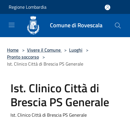
Salta al contenuto principale
Regione Lombardia
Comune di Rovescala
Home
>
Vivere il Comune
>
Luoghi
>
Pronto soccorso
>
Ist. Clinico Città di Brescia PS Generale
Ist. Clinico Città di
Brescia PS Generale
Ist. Clinico Città di Brescia PS Generale