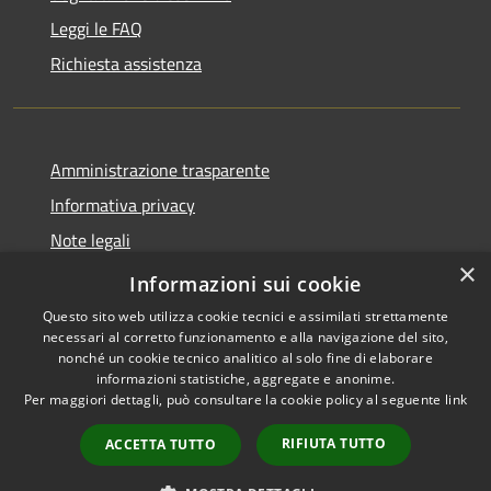
Leggi le FAQ
Richiesta assistenza
Amministrazione trasparente
Informativa privacy
Note legali
×
Dichiarazione di accessibilità
Informazioni sui cookie
Questo sito web utilizza cookie tecnici e assimilati strettamente
necessari al corretto funzionamento e alla navigazione del sito,
nonché un cookie tecnico analitico al solo fine di elaborare
informazioni statistiche, aggregate e anonime.
RSS
Copyright © 2026 • Comune di
Per maggiori dettagli, può consultare la cookie policy al seguente
link
Accessibilità
Rovescala • Powered by
Privacy
Municipium
Accesso
•
RIFIUTA TUTTO
ACCETTA TUTTO
Cookie
redazione
Mappa del sito