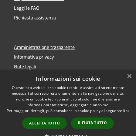
Leggi le FAQ
Richiesta assistenza
Amministrazione trasparente
Informativa privacy
Note legali
×
Dichiarazione di accessibilità
Informazioni sui cookie
Questo sito web utilizza cookie tecnici e assimilati strettamente
necessari al corretto funzionamento e alla navigazione del sito,
nonché un cookie tecnico analitico al solo fine di elaborare
informazioni statistiche, aggregate e anonime.
RSS
Copyright © 2026 • Comune di
Per maggiori dettagli, può consultare la cookie policy al seguente
link
Accessibilità
Rovescala • Powered by
Privacy
Municipium
Accesso
•
RIFIUTA TUTTO
ACCETTA TUTTO
Cookie
redazione
Mappa del sito