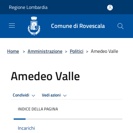
Salta al contenuto principale
Regione Lombardia
Comune di Rovescala
Home
>
Amministrazione
>
Politici
>
Amedeo Valle
Amedeo Valle
Condividi
Vedi azioni
INDICE DELLA PAGINA
Incarichi