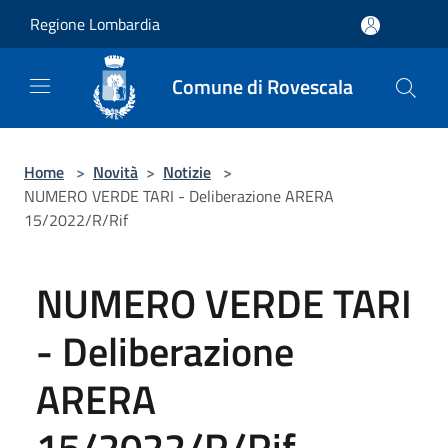
Salta al contenuto principale
Regione Lombardia
Comune di Rovescala
Home
>
Novità
>
Notizie
>
NUMERO VERDE TARI - Deliberazione ARERA
15/2022/R/Rif
NUMERO VERDE TARI
- Deliberazione
ARERA
15/2022/R/Rif