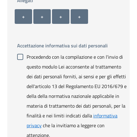
Allegati
Allegato 1
Allegato 2
Allegato 3
Allegato 4
+ Carica allegato 1
+ Carica allegato 2
+ Carica allegato 3
+ Carica allegato 4
+
+
+
+
Accettazione informativa sui dati personali
Procedendo con la compilazione e con l'invio di
questo modulo Lei acconsente al trattamento
dei dati personali forniti, ai sensi e per gli effetti
dell'articolo 13 del Regolamento EU 2016/679 e
della della normativa nazionale applicabile in
materia di trattamento dei dati personali, per la
finalità e nei limiti indicati dalla
informativa
privacy
che la invitiamo a leggere con
attenzione.