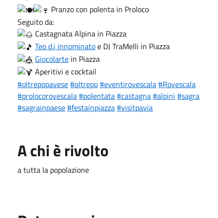
Pranzo con polenta in Proloco
Seguito da:
Castagnata Alpina in Piazza
Teo d.j innominato
e DJ TraMelli in Piazza
Giocolarte
in Piazza
Aperitivi e cocktail
#oltrepopavese
#oltrepo
#eventirovescala
#Rovescala
#prolocorovescala
#polentata
#castagna
#alpini
#sagra
#sagrainpaese
#festainpiazza
#visitpavia
A chi è rivolto
a tutta la popolazione